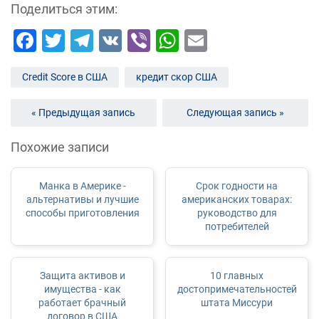
Поделиться этим:
Facebook
Twitter
Telegram
VK
Viber
WhatsApp
Email
Credit Score в США
кредит скор США
« Предыдущая запись
Следующая запись »
Похожие записи
Манка в Америке -
Срок годности на
альтернативы и лучшие
американских товарах:
способы приготовления
руководство для
потребителей
Защита активов и
10 главных
имущества - как
достопримечательностей
работает брачный
штата Миссури
договор в США