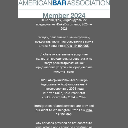
© Кевин Дюк, индивидуальное
предприятие «DukeDocument», 2024 —
2026
Услуги, связанные с иммиграцией,
предоставляются на основании закона
штата Вашингтон
RCW 19.154.065.
Любые оказываемые услуги не
являются юридическим советом, и не
могут рассматриваться как
юридические услуги или юридические
консультации.
Член Американской Ассоциации
Адвокатов — Аффилированный
профессионал с 2024 года
© Kevin Duke, Sole Proprietor
«DukeDocument», 2024 — 2026
Immigration-related services are provided
pursuant to Washington State Law
RCW
19.154.065.
Any services provided do not constitute
legal advice and cannot be construed as