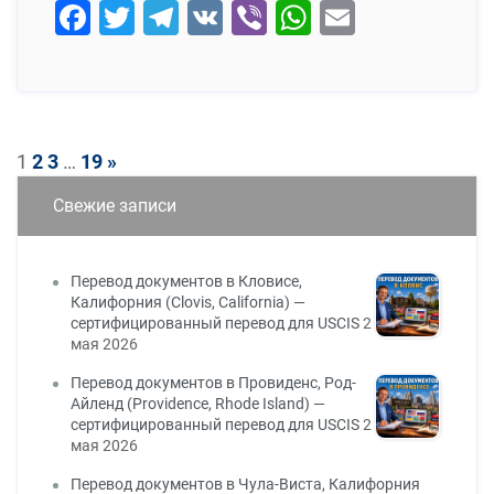
Facebook
Twitter
Telegram
VK
Viber
WhatsApp
Email
1
2
3
…
19
»
Пагинация
Свежие записи
записей
Перевод документов в Кловисе,
Калифорния (Clovis, California) —
сертифицированный перевод для USCIS
2
мая 2026
Перевод документов в Провиденс, Род-
Айленд (Providence, Rhode Island) —
сертифицированный перевод для USCIS
2
мая 2026
Перевод документов в Чула-Виста, Калифорния