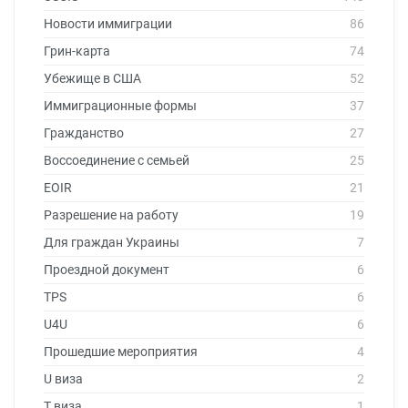
Новости иммиграции
86
Грин-карта
74
Убежище в США
52
Иммиграционные формы
37
Гражданство
27
Воссоединение с семьей
25
EOIR
21
Разрешение на работу
19
Для граждан Украины
7
Проездной документ
6
TPS
6
U4U
6
Прошедшие мероприятия
4
U виза
2
T виза
1