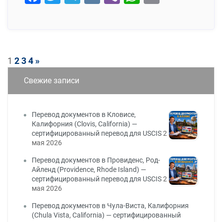
1
2
3
4
»
Пагинация
Свежие записи
записей
Перевод документов в Кловисе,
Калифорния (Clovis, California) —
сертифицированный перевод для USCIS
2
мая 2026
Перевод документов в Провиденс, Род-
Айленд (Providence, Rhode Island) —
сертифицированный перевод для USCIS
2
мая 2026
Перевод документов в Чула-Виста, Калифорния
(Chula Vista, California) — сертифицированный