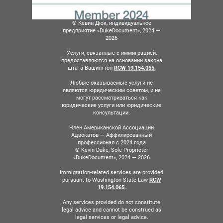
© Кевин Дюк, индивидуальное
предприятие «DukeDocument», 2024 —
2026
Услуги, связанные с иммиграцией,
предоставляются на основании закона
штата Вашингтон
RCW 19.154.065.
Любые оказываемые услуги не
являются юридическим советом, и не
могут рассматриваться как
юридические услуги или юридические
консультации.
Член Американской Ассоциации
Адвокатов — Аффилированный
профессионал с 2024 года
© Kevin Duke, Sole Proprietor
«DukeDocument», 2024 — 2026
Immigration-related services are provided
pursuant to Washington State Law
RCW
19.154.065.
Any services provided do not constitute
legal advice and cannot be construed as
legal services or legal advice.