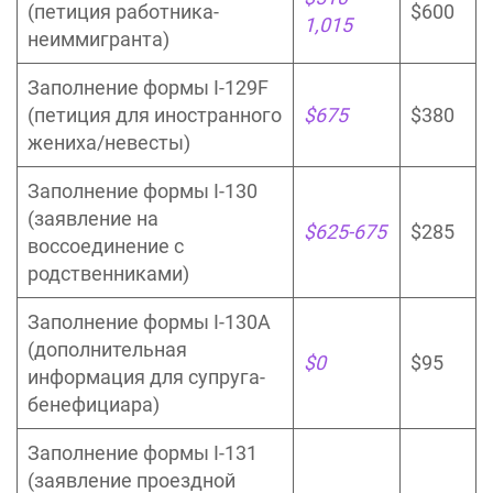
(петиция работника-
$600
1,015
неиммигранта)
Заполнение формы I-129F
(петиция для иностранного
$675
$380
жениха/невесты)
Заполнение формы I-130
(заявление на
$625-675
$285
воссоединение с
родственниками)
Заполнение формы I-130A
(дополнительная
$0
$95
информация для супруга-
бенефициара)
Заполнение формы I-131
(заявление проездной