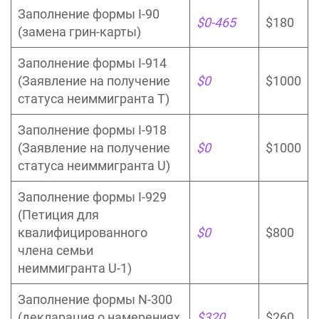
Заполнение формы I-90
$0-465
$180
(замена грин-карты)
Заполнение формы I-914
(Заявление на получение
$0
$1000
статуса неиммигранта T)
Заполнение формы I-918
(Заявление на получение
$0
$1000
статуса неиммигранта U)
Заполнение формы I-929
(Петиция для
квалифицированного
$0
$800
члена семьи
неиммигранта U-1)
Заполнение формы N-300
(декларация о намерениях
$320
$260