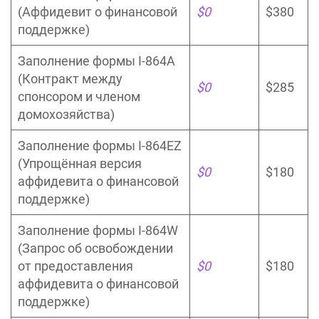
(Аффидевит о финансовой
$0
$380
поддержке)
Заполнение формы I-864A
(Контракт между
$0
$285
спонсором и членом
домохозяйства)
Заполнение формы I-864EZ
(Упрощённая версия
$0
$180
аффидевита о финансовой
поддержке)
Заполнение формы I-864W
(Запрос об освобождении
от предоставления
$0
$180
аффидевита о финансовой
поддержке)