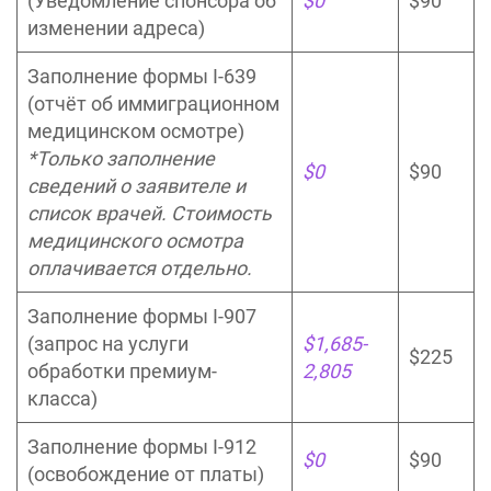
(Уведомление спонсора об
$0
$90
изменении адреса)
Заполнение формы I-639
(отчёт об иммиграционном
медицинском осмотре)
*Только заполнение
$0
$90
сведений о заявителе и
список врачей. Стоимость
медицинского осмотра
оплачивается отдельно.
Заполнение формы I-907
(запрос на услуги
$1,685-
$225
обработки премиум-
2,805
класса)
Заполнение формы I-912
$0
$90
(освобождение от платы)