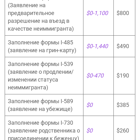
(Заявление на
предварительное
$0-1,100
$800
разрешение на въезд в
качестве неиммигранта)
Заполнение формы I-485
$0-1,440
$490
(заявление на грин-карту)
Заполнение формы I-539
(заявление о продлении/
$0-470
$190
изменении статуса
неиммигранта)
Заполнение формы I-589
$0
$385
(заявление на убежище)
Заполнение формы I-730
(заявление родственника о
$0
$260
присоединении к беженцу)