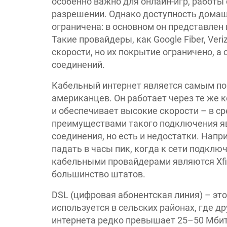
особенно важно для онлайн-игр, работы
разрешении. Однако доступность домаш
ограничена: в основном он представлен 
Такие провайдеры, как Google Fiber, Ver
скорости, но их покрытие ограничено, а
соединений.
Кабельный интернет является самым п
американцев. Он работает через те же к
и обеспечивает высокие скорости – в ср
преимуществами такого подключения яв
соединения, но есть и недостатки. Нап
падать в часы пик, когда к сети подкл
кабельными провайдерами являются Xfin
большинство штатов.
DSL (цифровая абонентская линия) – это
используется в сельских районах, где д
интернета редко превышает 25–50 Мбит/