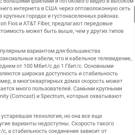
 с большими файлами и потокового видео в высоком
него интернета в США через оптоволоконную сеть
в крупных городах и густонаселенных районах.
izon Fios и AT&T Fiber, предлагают передовые
 стоимость может быть выше, чем у других типов
опулярным вариантом для большинства
оаксиальные кабели, что и кабельное телевидение,
еднем от 100 Мбит/с до 1 Гбит/с. Основными
ляются широкая доступность и стабильность
ример, в многоквартирных домах скорость может
ючается много пользователей. Самыми крупными
ity (Comcast) и Spectrum, которые охватывают
 устаревшая технология, но она все еще
ругие варианты недоступны. Скорость такого
с, а стабильность соединения зависит от