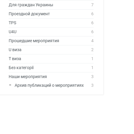
Для граждан Украины
7
Проездной документ
6
TPS
6
U4U
6
Прошедшие мероприятия
4
U виза
2
T виза
1
Без категорії
1
Наши мероприятия
3
Архив публикаций о мероприятиях
3