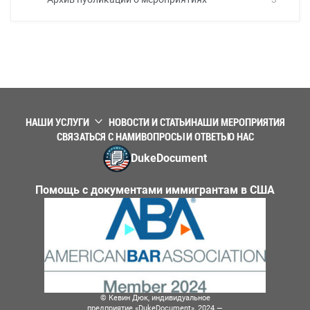
НАШИ УСЛУГИ
НОВОСТИ И СТАТЬИ
НАШИ МЕРОПРИЯТИЯ
СВЯЗАТЬСЯ С НАМИ
ВОПРОСЫ И ОТВЕТЫ
О НАС
DukeDocument
Помощь с документами иммигрантам в США
© Кевин Дюк, индивидуальное
предприятие «DukeDocument», 2024 —