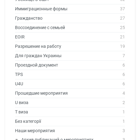
Иммиграционные формы
37
Гражданство
27
Воссоединение с семьей
25
EOIR
21
Разрешение на работу
19
Для граждан Украины
7
Проездной документ
6
TPS
6
U4U
6
Прошедшие мероприятия
4
U виза
2
T виза
1
Без категорії
1
Наши мероприятия
3
Архив публикаций о мероприятиях
3