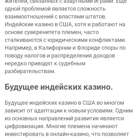
жителей, связанных с азартными играми. Еще
одной проблемой является сложность
взаимоотношений с властями штатов.
Индейские казино в США, хотя и работают на
основе суверенитета племен, часто
сталкиваются с юридическими конфликтами.
Например, в Калифорнии и Флориде споры по
поводу налогов и распределения доходов
нередко приводят к судебным
разбирательствам.
Будущее индейских казино.
Будущее индейских казино в США во многом
зависит от адаптации к новым условиям. Одним
из основных направлений развития является
цифровизация. Многие племена начинают
инвестировать в онлайн-казино, что позволяет