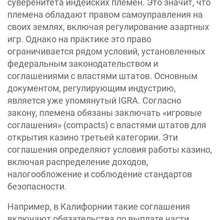
суверенитета индейских племен. Это значит, что
племена обладают правом самоуправления на
своих землях, включая регулирование азартных
игр. Однако на практике это право
ограничивается рядом условий, установленных
федеральным законодательством и
соглашениями с властями штатов. Основным
документом, регулирующим индустрию,
является уже упомянутый IGRA. Согласно
закону, племена обязаны заключать «‎игровые
соглашения» (compacts) с властями штатов для
открытия казино третьей категории. Эти
соглашения определяют условия работы казино,
включая распределение доходов,
налогообложение и соблюдение стандартов
безопасности.
Например, в Калифорнии такие соглашения
включают обязательства по выплате части