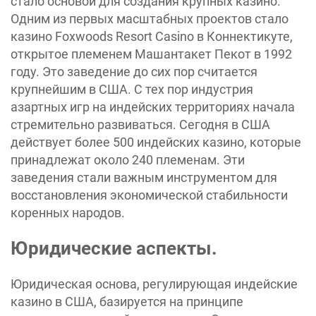
стало основой для создания крупных казино.
Одним из первых масштабных проектов стало
казино Foxwoods Resort Casino в Коннектикуте,
открытое племенем Машантакет Пекот в 1992
году. Это заведение до сих пор считается
крупнейшим в США. С тех пор индустрия
азартных игр на индейских территориях начала
стремительно развиваться. Сегодня в США
действует более 500 индейских казино, которые
принадлежат около 240 племенам. Эти
заведения стали важным инструментом для
восстановления экономической стабильности
коренных народов.
Юридические аспекты.
Юридическая основа, регулирующая индейские
казино в США, базируется на принципе