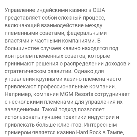
Управление индейскими казино в США
представляет собой сложный процесс,
включающий взаимодействие между
племенными советами, федеральными
властями и частными компаниями. В
большинстве случаев казино находятся под
контролем племенных советов, которые
принимают решения о распределении доходов и
стратегическом развитии. Однако для
управления крупными казино племена часто
привлекают профессиональные компании.
Например, компания MGM Resorts сотрудничает
с несколькими племенами для управления их
заведениями. Такой подход позволяет
использовать лучшие практики индустрии и
привлекать больше клиентов. Интересным
примером является казино Hard Rock в Тампе,