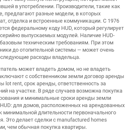
бывшей в употреблении. Производители, такие как
гие, предлагают разные модели, в которых
т, отделка и встроенные коммуникации. С 1976
ется федеральному коду HUD, который регулирует
я серийно выпускаемых модулей. Наличие HUD-
 базовым техническим требованиям. При этом
хники до отопительной системы — может очень
последующие расходы владельца.
упатель может владеть домом, но не владеть
аключают с собственником земли договор аренды
 lot rent, срок аренды, ответственность за
ий на участке. В ряде случаев возможна покупка
ирования и минимальные сроки аренды земли
 HUD: для домов, расположенных на арендованных
 к минимальной длительности первоначального
я. Это делает сделки с manufactured homes
и, чем обычная покупка квартиры.