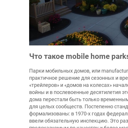
Что такое mobile home park
Парки мобильных домов, или manufactur
практичное решение для сезонных и вр
«трейлеров» и «домов на колесах» начал
войны и в послевоенные десятилетия э
дома перестали быть только временным
для целых сообществ. Постепенно станд
формализованы: в 1970-х годах федера
ввели обязательную инспекцию. Это ра
предсказуемым по качеству и более ма