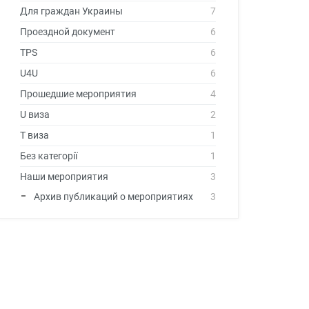
Для граждан Украины
7
Проездной документ
6
TPS
6
U4U
6
Прошедшие мероприятия
4
U виза
2
T виза
1
Без категорії
1
Наши мероприятия
3
Архив публикаций о мероприятиях
3