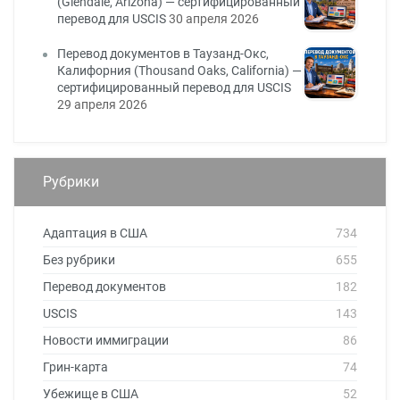
(Glendale, Arizona) — сертифицированный
перевод для USCIS
30 апреля 2026
Перевод документов в Таузанд-Окс,
Калифорния (Thousand Oaks, California) —
сертифицированный перевод для USCIS
29 апреля 2026
Рубрики
Адаптация в США
734
Без рубрики
655
Перевод документов
182
USCIS
143
Новости иммиграции
86
Грин-карта
74
Убежище в США
52