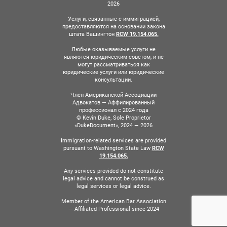
2026
Услуги, связанные с иммиграцией,
предоставляются на основании закона
штата Вашингтон
RCW 19.154.065.
Любые оказываемые услуги не
являются юридическим советом, и не
могут рассматриваться как
юридические услуги или юридические
консультации.
Член Американской Ассоциации
Адвокатов — Аффилированный
профессионал с 2024 года
© Kevin Duke, Sole Proprietor
«DukeDocument», 2024 — 2026
Immigration-related services are provided
pursuant to Washington State Law
RCW
19.154.065.
Any services provided do not constitute
legal advice and cannot be construed as
legal services or legal advice.
Member of the American Bar Association
— Affiliated Professional since 2024