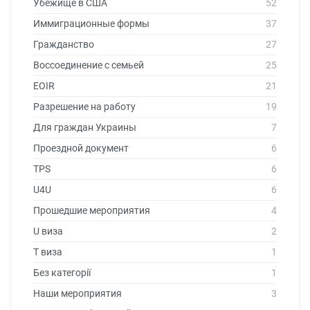
Убежище в США
52
Иммиграционные формы
37
Гражданство
27
Воссоединение с семьей
25
EOIR
21
Разрешение на работу
19
Для граждан Украины
7
Проездной документ
6
TPS
6
U4U
6
Прошедшие мероприятия
4
U виза
2
T виза
1
Без категорії
1
Наши мероприятия
3