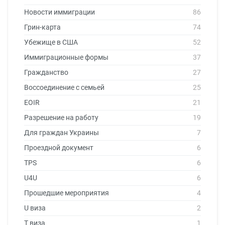
Новости иммиграции
86
Грин-карта
74
Убежище в США
52
Иммиграционные формы
37
Гражданство
27
Воссоединение с семьей
25
EOIR
21
Разрешение на работу
19
Для граждан Украины
7
Проездной документ
6
TPS
6
U4U
6
Прошедшие мероприятия
4
U виза
2
T виза
1