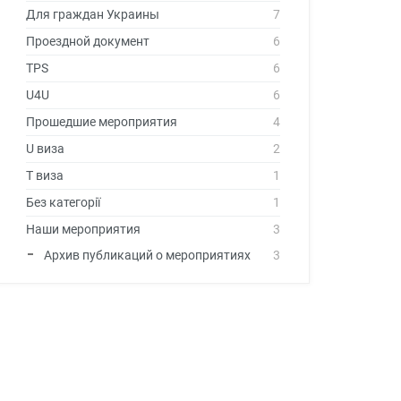
Для граждан Украины
7
Проездной документ
6
TPS
6
U4U
6
Прошедшие мероприятия
4
U виза
2
T виза
1
Без категорії
1
Наши мероприятия
3
Архив публикаций о мероприятиях
3