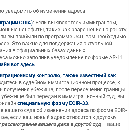
о уведомить об изменении адреса:
играции США)
:
Если вы являетесь иммигрантом,
нные бенефиты, такие как разрешение на работу,
 если вы прибыли по программе U4U, вам необходимо
ресе. Это важно для поддержания актуальной
ания в официальных базах данных.
еса можно заполнив уведомление по форме AR-11.
айн вот здесь
.
играционному контролю, также известный как
одитесь в судебном иммиграционном процессе, к
ли получения убежища, после пересечения границы
б убежище был передан в иммиграционный суд, вы
 онлайн
специальную форму EOIR-33
.
 вашего суда об изменении адреса по форме EOIR-
чае, если ваш новый адрес относится к другому
 рассмотрение вашего дела в другой суд
— ваше