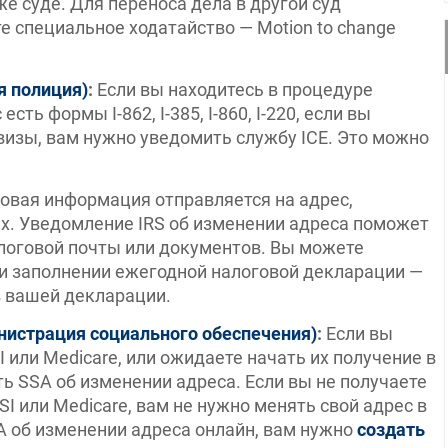
е суде. Для переноса дела в другой суд
е специальное ходатайство — Motion to change
я полиция)
:
Если вы находитесь в процедуре
есть формы I-862, I-385, I-860, I-220, если вы
визы, вам нужно уведомить службу ICE. Это можно
овая информация отправляется на адрес,
х. Уведомление IRS об изменении адреса поможет
логовой почты или документов. Вы можете
и заполнении ежегодной налоговой декларации —
в вашей декларации.
министрация социального обеспечения)
:
Если вы
 или Medicare, или ожидаете начать их получение в
ь SSA об изменении адреса. Если вы не получаете
I или Medicare, вам не нужно менять свой адрес в
A об изменении адреса онлайн, вам нужно
создать