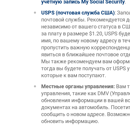
учётную запись My Social Security
.
USPS (почтовая служба США)
: Зап
почтовой службы. Рекомендуется де
независимо от вашего статуса в С
за плату в размере $1.20, USPS бу
имя, по вашему новому адресу в те
пропустить важную корреспонденци
явиться в ближайшее почтовое отд
Мы также рекомендуем вам оформи
тогда вы будете получать от USPS 
которые к вам поступают.
Местные органы управления:
Вам т
управления, такие как DMV (Управ
обновления информации в вашей во
документах на автомобиль. Посетит
сообщить о новом адресе. Возможно
обновить информацию.