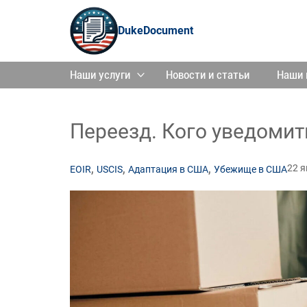
DukeDocument
Наши услуги
Новости и статьи
Наши 
Переезд. Кого уведомит
,
,
,
22 
EOIR
USCIS
Адаптация в США
Убежище в США