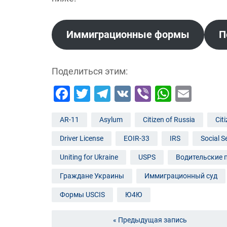
Иммиграционные формы
П
Поделиться этим:
Facebook
Twitter
Telegram
VK
Viber
Whats
Emai
AR-11
Asylum
Citizen of Russia
Cit
Driver License
EOIR-33
IRS
Social S
Uniting for Ukraine
USPS
Водительские 
Граждане Украины
Иммиграционный суд
Формы USCIS
Ю4Ю
« Предыдущая запись