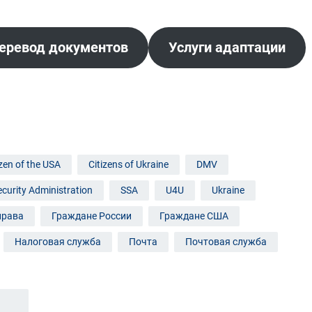
еревод документов
Услуги адаптации
App
l
izen of the USA
Citizens of Ukraine
DMV
ecurity Administration
SSA
U4U
Ukraine
права
Граждане России
Граждане США
Налоговая служба
Почта
Почтовая служба