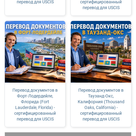
перевод для USCIS
сертифицированный
перевод для USCIS
Перевод документов в
Перевод документов в
Форт-Лодердейле,
Таузанд-Окс,
Флорида (Fort
Калифорния (Thousand
Lauderdale, Florida) -
Oaks, California) -
сертифицированный
сертифицированный
перевод для USCIS
перевод для USCIS