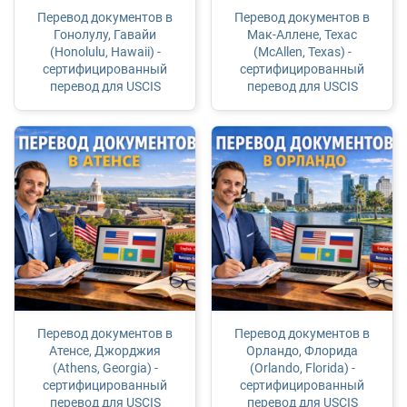
Перевод документов в
Перевод документов в
Гонолулу, Гавайи
Мак-Аллене, Техас
(Honolulu, Hawaii) -
(McAllen, Texas) -
сертифицированный
сертифицированный
перевод для USCIS
перевод для USCIS
Перевод документов в
Перевод документов в
Атенсе, Джорджия
Орландо, Флорида
(Athens, Georgia) -
(Orlando, Florida) -
сертифицированный
сертифицированный
перевод для USCIS
перевод для USCIS