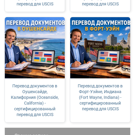
перевод для USCIS
перевод для USCIS
Перевод документов в
Перевод документов в
Оушенсайде,
Форт-Уэйне, Индиана
Калифорния (Oceanside,
(Fort Wayne, Indiana) -
California) -
сертифицированный
сертифицированный
перевод для USCIS
перевод для USCIS