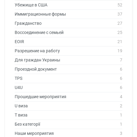
Убежище в США
52
Иммиграционные формы
37
Гражданство
27
Воссоединение с семьей
25
EOIR
21
Разрешение на работу
19
Для граждан Украины
7
Проездной документ
6
TPS
6
U4U
6
Прошедшие мероприятия
4
U виза
2
T виза
1
Без категорії
1
Наши мероприятия
3