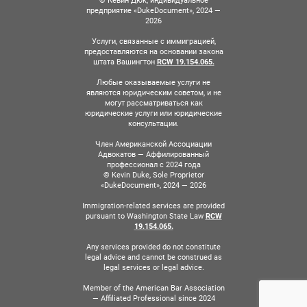
© Кевин Дюк, индивидуальное
предприятие «DukeDocument», 2024 —
2026
Услуги, связанные с иммиграцией,
предоставляются на основании закона
штата Вашингтон
RCW 19.154.065.
Любые оказываемые услуги не
являются юридическим советом, и не
могут рассматриваться как
юридические услуги или юридические
консультации.
Член Американской Ассоциации
Адвокатов — Аффилированный
профессионал с 2024 года
© Kevin Duke, Sole Proprietor
«DukeDocument», 2024 — 2026
Immigration-related services are provided
pursuant to Washington State Law
RCW
19.154.065.
Any services provided do not constitute
legal advice and cannot be construed as
legal services or legal advice.
Member of the American Bar Association
— Affiliated Professional since 2024