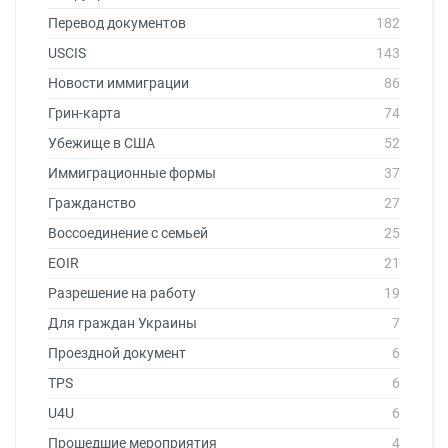
Перевод документов
182
USCIS
143
Новости иммиграции
86
Грин-карта
74
Убежище в США
52
Иммиграционные формы
37
Гражданство
27
Воссоединение с семьей
25
EOIR
21
Разрешение на работу
19
Для граждан Украины
7
Проездной документ
6
TPS
6
U4U
6
Прошедшие мероприятия
4