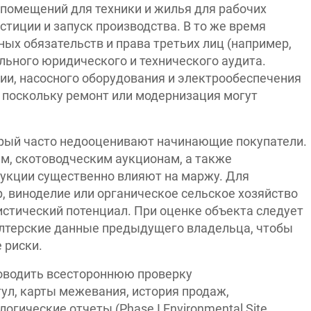
 помещений для техники и жилья для рабочих
тиции и запуск производства. В то же время
ных обязательств и права третьих лиц (например,
ьного юридического и технического аудита.
ии, насосного оборудования и электрообеспечения
 поскольку ремонт или модернизация могут
торый часто недооценивают начинающие покупатели.
м, скотоводческим аукционам, а также
дукции существенно влияют на маржу. Для
 виноделие или органическое сельское хозяйство
истический потенциал. При оценке объекта следует
алтерские данные предыдущего владельца, чтобы
 риски.
оводить всестороннюю проверку
ул, карты межевания, история продаж,
гические отчеты (Phase I Environmental Site