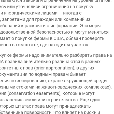
зываются законы и ограничения на уровне штатов.
ись или уточнялись ограничения на покупку
и и юридическими лицами — иногда с
 запретами для граждан или компаний из
требований к раскрытию информации. Эти меры
одовольственной безопасностью и могут меняться
умает о покупке фермы в США, обязан проверять
нно в том штате, где находится участок.
окупке фермы надо внимательно разбирать права на
ША правила значительно различаются в разных
итетных прав (prior appropriation), в других —
документация по водным правам бывает
ения по зонированию, охране окружающей среды
озными стоками на животноводческих комплексах),
я (conservation easements), которые могут
азначения земли или строительства. Еще один
которых штатах права могут принадлежать
ственника поверхности, что влияет на риски и