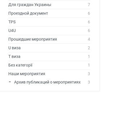
Для граждан Украины
7
Проездной документ
6
TPS
6
U4U
6
Прошедшие мероприятия
4
U виза
2
T виза
1
Без категорії
1
Наши мероприятия
3
Архив публикаций о мероприятиях
3