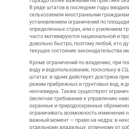
Гораздо более важными на практике ока
В ряде штатов в последние годы вводил
сельхозземли иностранными гражданам
установлением ограничений по площади,
определенных стран, или с усилением 
часто мотивируются национальной и пр
довольно быстро, поэтому любой, кто д
текущее состояние законодательства име
Кроме ограничений по владению, при п
воду и водопользование, поскольку в С
штатах: в одних действует доктрина приор
режим прибрежных и грунтовых вод, и 
неочевидна. Также существуют огранич
(включая требования к управлению нав
охранные и природоохранные обременени
ограничивать возможность изменения н
важный момент — право на недра: в не
отдельному владельцу, отличному от соб