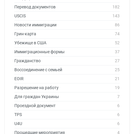
Перевод документов
182
USCIS
143
Новости иммиграции
86
Грин-карта
74
Убежище в США
52
Иммиграционные формы
37
Гражданство
27
Воссоединение с семьей
25
EOIR
21
Разрешение на работу
19
Для граждан Украины
7
Проездной документ
6
TPS
6
U4U
6
Прошедшие мероприятия
4