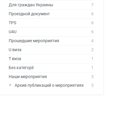
Для граждан Украины
7
Проездной документ
6
TPS
6
U4U
6
Прошедшие мероприятия
4
U виза
2
T виза
1
Без категорії
1
Наши мероприятия
3
Архив публикаций о мероприятиях
3