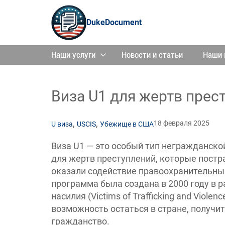
DukeDocument
Наши услуги
Новости и статьи
Наши 
Виза U1 для жертв прес
,
,
18 февраля 2025
U виза
USCIS
Убежище в США
Виза U1 — это особый тип негражданск
для жертв преступлений, которые постр
оказали содействие правоохранительны
программа была создана в 2000 году в 
насилия (Victims of Trafficking and Viole
возможность остаться в стране, получить
гражданство.