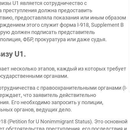
изы U1 является сотрудничество с
а преступления должна предоставить
ствию, предоставляла показания или иным образом
рждением этого служит форма I-918, Supplement B
которую должен подписать представитель
полиция, ФБР, прокуратура или даже судья.
изу U1.
чает несколько этапов, каждый из которых требует
государственными органами.
трудничества с правоохранительными органами (I-
верждает, что заявитель действительно
ия. Его необходимо запросить у полиции,
ьных органов, ведущих дело.
(Petition for U Nonimmigrant Status). Это основной
т обстоятельства преступления, его последствия и