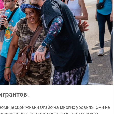
грантов.
омической жизни Огайо на многих уровнях. Они не
здавая спрос на товары и услуги, и тем самым