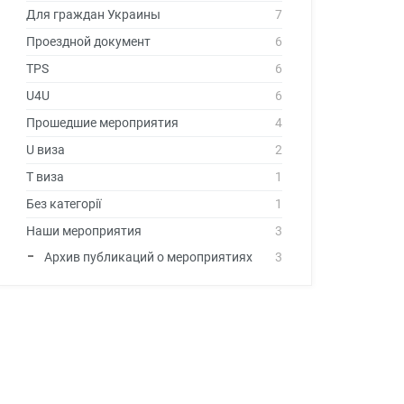
Для граждан Украины
7
Проездной документ
6
TPS
6
U4U
6
Прошедшие мероприятия
4
U виза
2
T виза
1
Без категорії
1
Наши мероприятия
3
Архив публикаций о мероприятиях
3