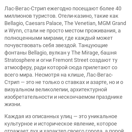
Лас-Вегас-Стрип ежегодно посещают более 40
миллионов туристов. Отели-казино, такие как
Bellagio, Caesars Palace, The Venetian, MGM Grand
и Wynn, стали не просто местом проживания, а
полноценными мирами, где каждый может
почувствовать себя звездой. Танцующие
фонтаны Bellagio, вулкан у The Mirage, башня
Stratosphere и огни Fremont Street создают ту
атмосферу, ради которой сюда прилетают со
всего мира. Несмотря на клише, Лас-Вегас-
Стрип — это не только о ставках и азарте, но и о
визуальном великолепии, архитектурной
изобретательности и нескончаемом празднике
жизни.
Каждая из описанных улиц — это уникальное
культурное и историческое явление, которое
отражает дух и характер своего города, а порой