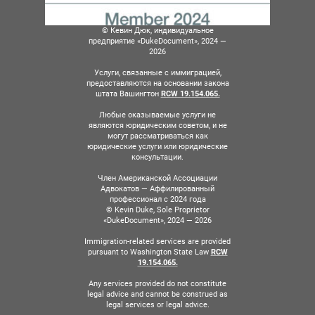
© Кевин Дюк, индивидуальное
предприятие «DukeDocument», 2024 —
2026
Услуги, связанные с иммиграцией,
предоставляются на основании закона
штата Вашингтон
RCW 19.154.065.
Любые оказываемые услуги не
являются юридическим советом, и не
могут рассматриваться как
юридические услуги или юридические
консультации.
Член Американской Ассоциации
Адвокатов — Аффилированный
профессионал с 2024 года
© Kevin Duke, Sole Proprietor
«DukeDocument», 2024 — 2026
Immigration-related services are provided
pursuant to Washington State Law
RCW
19.154.065.
Any services provided do not constitute
legal advice and cannot be construed as
legal services or legal advice.