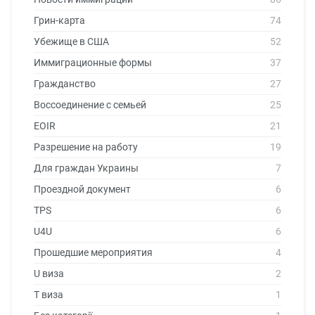
Грин-карта
74
Убежище в США
52
Иммиграционные формы
37
Гражданство
27
Воссоединение с семьей
25
EOIR
21
Разрешение на работу
19
Для граждан Украины
7
Проездной документ
6
TPS
6
U4U
6
Прошедшие мероприятия
4
U виза
2
T виза
1