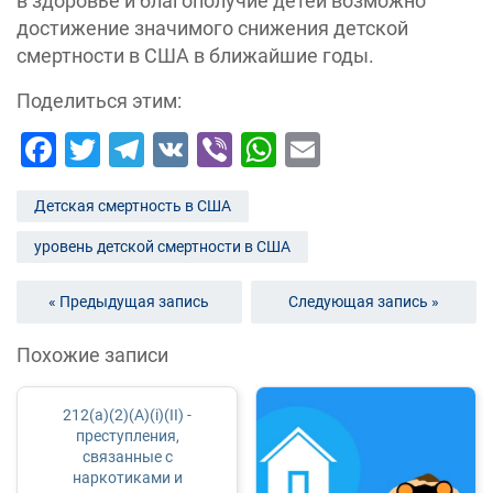
в здоровье и благополучие детей возможно
достижение значимого снижения детской
смертности в США в ближайшие годы.
Поделиться этим:
Facebook
Twitter
Telegram
VK
Viber
WhatsApp
Email
Детская смертность в США
уровень детской смертности в США
« Предыдущая запись
Следующая запись »
Похожие записи
212(a)(2)(A)(i)(II) -
преступления,
связанные с
наркотиками и