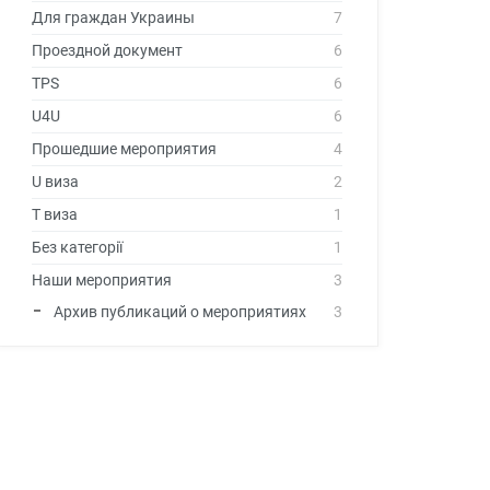
Для граждан Украины
7
Проездной документ
6
TPS
6
U4U
6
Прошедшие мероприятия
4
U виза
2
T виза
1
Без категорії
1
Наши мероприятия
3
Архив публикаций о мероприятиях
3