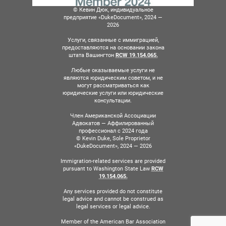
© Кевин Дюк, индивидуальное
предприятие «DukeDocument», 2024 —
2026
Услуги, связанные с иммиграцией,
предоставляются на основании закона
штата Вашингтон
RCW 19.154.065.
Любые оказываемые услуги не
являются юридическим советом, и не
могут рассматриваться как
юридические услуги или юридические
консультации.
Член Американской Ассоциации
Адвокатов — Аффилированный
профессионал с 2024 года
© Kevin Duke, Sole Proprietor
«DukeDocument», 2024 — 2026
Immigration-related services are provided
pursuant to Washington State Law
RCW
19.154.065.
Any services provided do not constitute
legal advice and cannot be construed as
legal services or legal advice.
Member of the American Bar Association