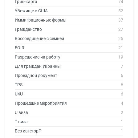
Грин-карта
74
Убежище в США
52
Иммиграционные формы
37
Гражданство
27
Воссоединение с семьей
25
EOIR
21
Разрешение на работу
19
Для граждан Украины
7
Проездной документ
6
TPS
6
U4U
6
Прошедшие мероприятия
4
U виза
2
T виза
1
Без категорії
1