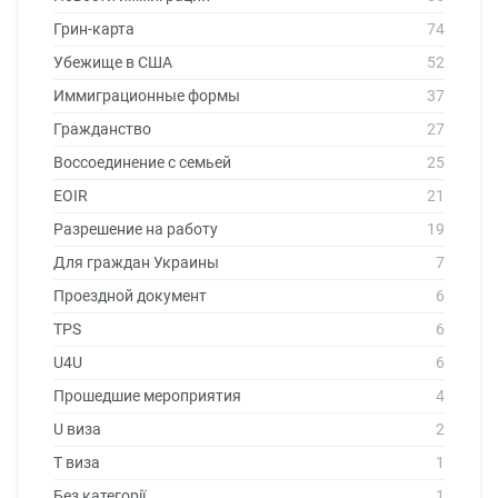
Грин-карта
74
Убежище в США
52
Иммиграционные формы
37
Гражданство
27
Воссоединение с семьей
25
EOIR
21
Разрешение на работу
19
Для граждан Украины
7
Проездной документ
6
TPS
6
U4U
6
Прошедшие мероприятия
4
U виза
2
T виза
1
Без категорії
1