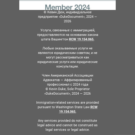
© Кевин Дюк, индивидуальное
предприятие «DukeDocument», 2024 —
2026
Услуги, связанные с иммиграцией,
предоставляются на основании закона
штата Вашингтон
RCW 19.154.065.
Любые оказываемые услуги не
являются юридическим советом, и не
могут рассматриваться как
юридические услуги или юридические
консультации.
Член Американской Ассоциации
Адвокатов — Аффилированный
профессионал с 2024 года
© Kevin Duke, Sole Proprietor
«DukeDocument», 2024 — 2026
Immigration-related services are provided
pursuant to Washington State Law
RCW
19.154.065.
Any services provided do not constitute
legal advice and cannot be construed as
legal services or legal advice.