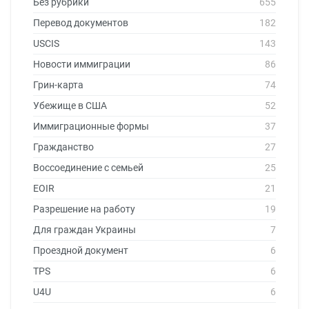
Без рубрики
655
Перевод документов
182
USCIS
143
Новости иммиграции
86
Грин-карта
74
Убежище в США
52
Иммиграционные формы
37
Гражданство
27
Воссоединение с семьей
25
EOIR
21
Разрешение на работу
19
Для граждан Украины
7
Проездной документ
6
TPS
6
U4U
6