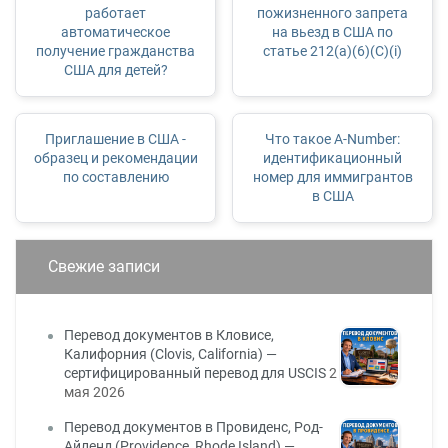
работает
пожизненного запрета
автоматическое
на вьезд в США по
получение гражданства
статье 212(a)(6)(C)(i)
США для детей?
Приглашение в США -
Что такое A-Number:
образец и рекомендации
идентификационный
по составлению
номер для иммигрантов
в США
Свежие записи
Перевод документов в Кловисе,
Калифорния (Clovis, California) —
сертифицированный перевод для USCIS
2
мая 2026
Перевод документов в Провиденс, Род-
Айленд (Providence, Rhode Island) —