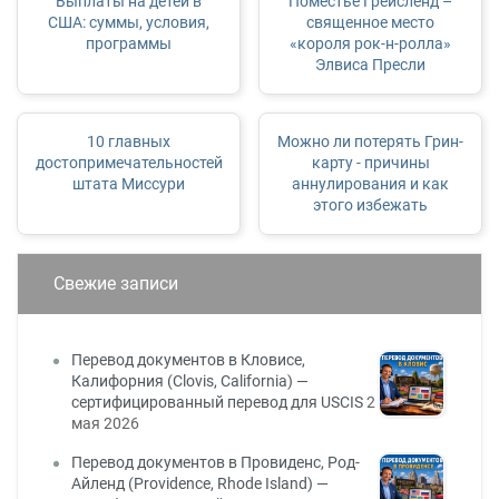
Выплаты на детей в
Поместье Грейсленд –
США: суммы, условия,
священное место
программы
«короля рок-н-ролла»
Элвиса Пресли
10 главных
Можно ли потерять Грин-
достопримечательностей
карту - причины
штата Миссури
аннулирования и как
этого избежать
Свежие записи
Перевод документов в Кловисе,
Калифорния (Clovis, California) —
сертифицированный перевод для USCIS
2
мая 2026
Перевод документов в Провиденс, Род-
Айленд (Providence, Rhode Island) —