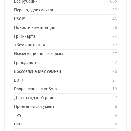
Без рубрики
655
Перевод документов
182
USCIS
143
Новости иммиграции
86
Грин-карта
74
Убежище в США
52
Иммиграционные формы
37
Гражданство
27
Воссоединение с семьей
25
EOIR
21
Разрешение на работу
19
Для граждан Украины
7
Проездной документ
6
TPS
6
U4U
6