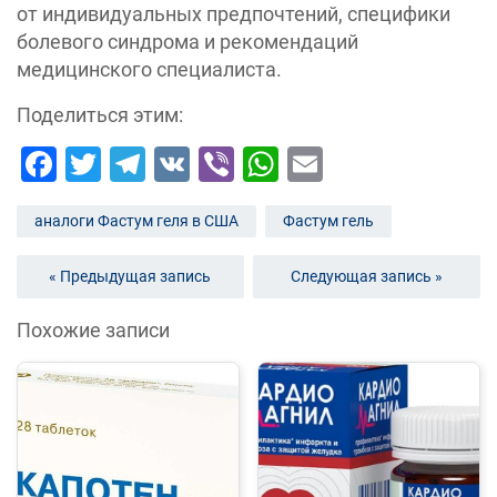
от индивидуальных предпочтений, специфики
болевого синдрома и рекомендаций
медицинского специалиста.
Поделиться этим:
Facebook
Twitter
Telegram
VK
Viber
WhatsApp
Email
аналоги Фастум геля в США
Фастум гель
« Предыдущая запись
Следующая запись »
Похожие записи