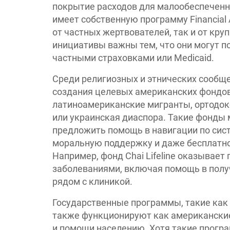
покрытие расходов для малообеспеченных
имеет собственную программу Financial 
от частных жертвователей, так и от к
инициативы важны тем, что они могут п
частными страховками или Medicaid.
Среди религиозных и этнических сообщ
создания целевых американских фондов
латиноамериканские мигранты, ортодо
или украинская диаспора. Такие фонды 
предложить помощь в навигации по сис
моральную поддержку и даже бесплатное
Например, фонд Chai Lifeline оказывае
заболеваниями, включая помощь в полу
рядом с клиникой.
Государственные программы, такие как HR
также функционируют как американски
и помощи населению. Хотя такие прогр