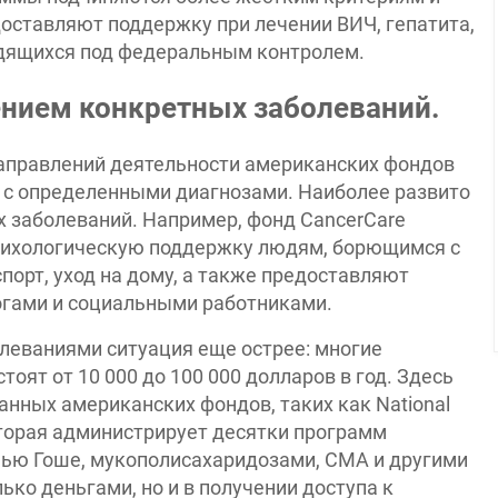
доставляют поддержку при лечении ВИЧ, гепатита,
ходящихся под федеральным контролем.
нием конкретных заболеваний.
аправлений деятельности американских фондов
 с определенными диагнозами. Наиболее развито
х заболеваний. Например, фонд CancerCare
психологическую поддержку людям, борющимся с
порт, уход на дому, а также предоставляют
огами и социальными работниками.
леваниями ситуация еще острее: многие
 стоят от 10 000 до 100 000 долларов в год. Здесь
нных американских фондов, таких как National
 которая администрирует десятки программ
нью Гоше, мукополисахаридозами, СМА и другими
ко деньгами, но и в получении доступа к