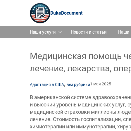
DukeDocument
Наши услуги
Новости и статьи
Наши 
Медицинская помощь че
лечение, лекарства, опе
,
1 мая 2025
Адаптация в США
Без рубрики
В американской системе здравоохранени
и высокий уровень медицинских услуг, 
медицинской страховки миллионы люде
лечение. Стоимость госпитализации, сп
химиотерапии или иммунотерапии, хиру