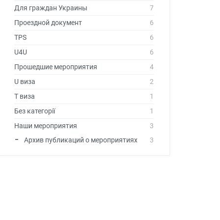
Для граждан Украины
7
Проездной документ
6
TPS
6
U4U
6
Прошедшие мероприятия
4
U виза
2
T виза
1
Без категорії
1
Наши мероприятия
3
Архив публикаций о мероприятиях
3