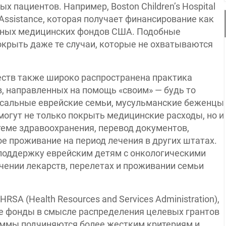
 пациентов. Например, Boston Children’s Hospital
Assistance, которая получает финансирование как
рупных медицинских фондов США. Подобные
окрыть даже те случаи, которые не охватываются
еств также широко распространена практика
, направленных на помощь «своим» — будь то
ксальные еврейские семьи, мусульманские беженцы
могут не только покрыть медицинские расходы, но и
теме здравоохранения, перевод документов,
 проживание на период лечения в других штатах.
т поддержку еврейским детям с онкологическими
чении лекарств, перелетах и проживании семьи
SA (Health Resources and Services Administration),
е фонды в смысле распределения целевых грантов
аммы подчиняются более жестким критериям и