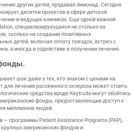
ечение других детей, продавая лимонад. Сегодня
сирует десятки проектов в сфере детской
ечение в ведущих клиниках. Еще одной важной
ation, специализирующаяся не столько на
е, сколько на создании позитивных
ных детей, включая оплату поездок, встреч с
ки, а иногда и содействие в получении лечения.
 фонды.
вает шок даже у тех, кто знаком с ценами на
ат для лечения рассеянного склероза может стоить
ологические средства вроде Keytruda могут обойтись
у американские фонды, предоставляющие доступ к
ля миллионов людей.
— программы Patient Assistance Programs (PAP),
 крупных американских фондов и