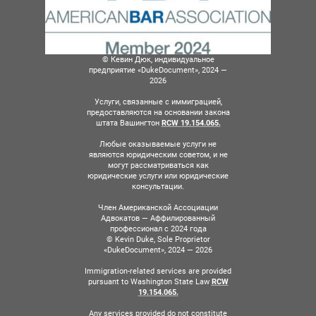
© Кевин Дюк, индивидуальное
предприятие «DukeDocument», 2024 —
2026
Услуги, связанные с иммиграцией,
предоставляются на основании закона
штата Вашингтон
RCW 19.154.065.
Любые оказываемые услуги не
являются юридическим советом, и не
могут рассматриваться как
юридические услуги или юридические
консультации.
Член Американской Ассоциации
Адвокатов — Аффилированный
профессионал с 2024 года
© Kevin Duke, Sole Proprietor
«DukeDocument», 2024 — 2026
Immigration-related services are provided
pursuant to Washington State Law
RCW
19.154.065.
Any services provided do not constitute