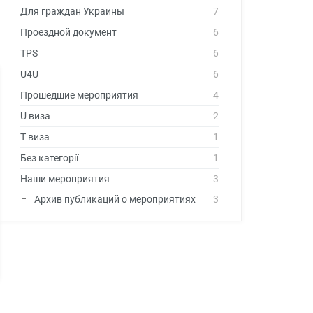
Для граждан Украины
7
Проездной документ
6
TPS
6
U4U
6
Прошедшие мероприятия
4
U виза
2
T виза
1
Без категорії
1
Наши мероприятия
3
Архив публикаций о мероприятиях
3