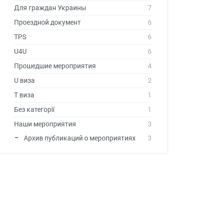
Для граждан Украины
7
Проездной документ
6
TPS
6
U4U
6
Прошедшие мероприятия
4
U виза
2
T виза
1
Без категорії
1
Наши мероприятия
3
Архив публикаций о мероприятиях
3