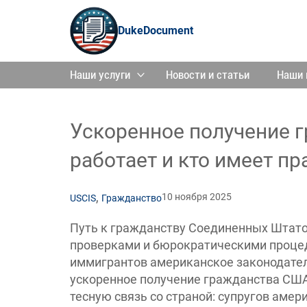
DukeDocument
Наши услуги
Новости и статьи
Наши 
Ускоренное получение г
работает и кто имеет пр
,
10 ноября 2025
USCIS
Гражданство
Путь к гражданству Соединенных Штато
проверками и бюрократическими процед
иммигрантов американское законодате
ускоренное получение гражданства США.
тесную связь со страной: супругов аме