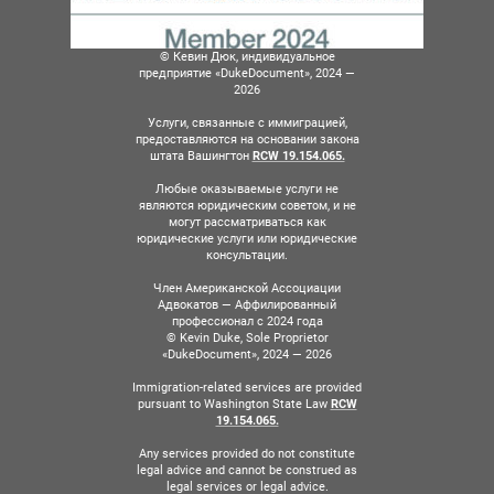
© Кевин Дюк, индивидуальное
предприятие «DukeDocument», 2024 —
2026
Услуги, связанные с иммиграцией,
предоставляются на основании закона
штата Вашингтон
RCW 19.154.065.
Любые оказываемые услуги не
являются юридическим советом, и не
могут рассматриваться как
юридические услуги или юридические
консультации.
Член Американской Ассоциации
Адвокатов — Аффилированный
профессионал с 2024 года
© Kevin Duke, Sole Proprietor
«DukeDocument», 2024 — 2026
Immigration-related services are provided
pursuant to Washington State Law
RCW
19.154.065.
Any services provided do not constitute
legal advice and cannot be construed as
legal services or legal advice.