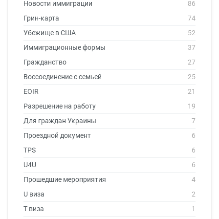
Новости иммиграции
86
Грин-карта
74
Убежище в США
52
Иммиграционные формы
37
Гражданство
27
Воссоединение с семьей
25
EOIR
21
Разрешение на работу
19
Для граждан Украины
7
Проездной документ
6
TPS
6
U4U
6
Прошедшие мероприятия
4
U виза
2
T виза
1