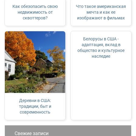
Как обезопасить свою
Что такое американская
недвижимость от
мечта и как ее
сквоттеров?
изображают в фильмах
Белорусы в США -
адаптация, вклад в
общество и культурное
наследие
Деревни в США:
традиции, быт и
современность
Свежие записи