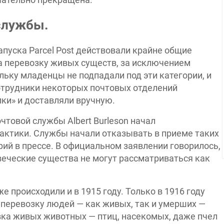
 службы.
апуска Parcel Post действовали крайне общие
а перевозку живых существ, за исключением
ьку младенцы не подпадали под эти категории, и
отрудники некоторых почтовых отделений
ки» и доставляли вручную.
очтовой службы Albert Burleson начал
актики. Службы начали отказывать в приеме таких
рий в прессе. В официальном заявлении говорилось,
овеческие существа не могут рассматриваться как
е происходили и в 1915 году. Только в 1916 году
 перевозку людей — как живых, так и умерших —
вка живых животных — птиц, насекомых, даже пчел