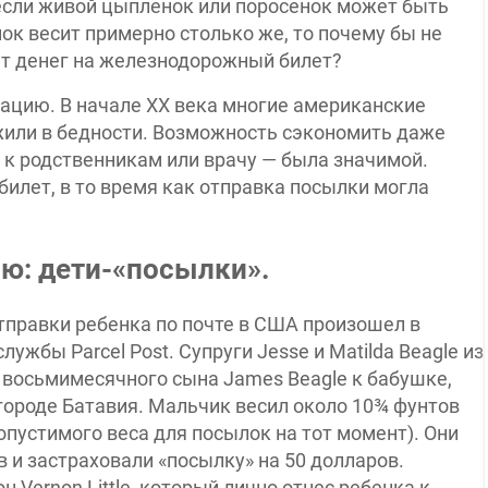
 если живой цыпленок или поросенок может быть
нок весит примерно столько же, то почему бы не
ет денег на железнодорожный билет?
ацию. В начале XX века многие американские
 жили в бедности. Возможность сэкономить даже
 к родственникам или врачу — была значимой.
билет, в то время как отправка посылки могла
ю: дети-«посылки».
правки ребенка по почте в США произошел в
лужбы Parcel Post. Супруги Jesse и Matilda Beagle из
о восьмимесячного сына James Beagle к бабушке,
городе Батавия. Мальчик весил около 10¾ фунтов
опустимого веса для посылок на тот момент). Они
 и застраховали «посылку» на 50 долларов.
 Vernon Little, который лично отнес ребенка к