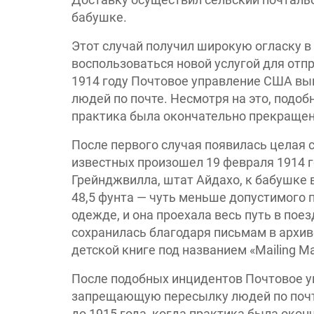
бабушке.
Этот случай получил широкую огласку в 
воспользоваться новой услугой для отпр
1914 году Почтовое управление США в
людей по почте. Несмотря на это, подоб
практика была окончательно прекращен
После первого случая появилась целая 
известных произошел 19 февраля 1914 
Грейнджвилла, штат Айдахо, к бабушке 
48,5 фунта — чуть меньше допустимого 
одежде, и она проехала весь путь в поез
сохранилась благодаря письмам в архив
детской книге под названием «Mailing Ma
После подобных инцидентов Почтовое у
запрещающую пересылку людей по почте
до 1915 года, когда практика была око