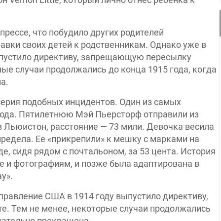
прессе, что побудило других родителей
авки своих детей к родственникам. Однако уже в
ыпустило директиву, запрещающую пересылку
ные случаи продолжались до конца 1915 года, когда
а.
серия подобных инцидентов. Один из самых
года. Пятилетнюю Мэй Пьерсторф отправили из
в Льюистон, расстояние — 73 мили. Девочка весила
предела. Ее «прикрепили» к мешку с марками на
де, сидя рядом с почтальоном, за 53 цента. История
е и фотографиям, и позже была адаптирована в
y».
правление США в 1914 году выпустило директиву,
. Тем не менее, некоторые случаи продолжались
нчательно прекращена.