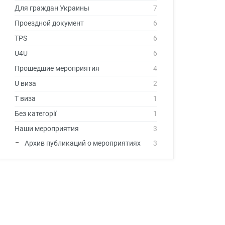
Для граждан Украины
7
Проездной документ
6
TPS
6
U4U
6
Прошедшие мероприятия
4
U виза
2
T виза
1
Без категорії
1
Наши мероприятия
3
Архив публикаций о мероприятиях
3