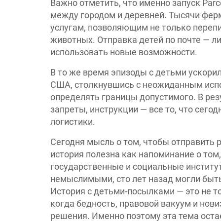
Важно отметить, что именно запуск Parc
между городом и деревней. Тысячи фер
услугам, позволяющим не только перепи
животных. Отправка детей по почте — л
использовать новые возможности.
В то же время эпизоды с детьми ускори
США, столкнувшись с неожиданным испо
определять границы допустимого. В рез
запреты, инструкции — все то, что сего
логистики.
Сегодня мысль о том, чтобы отправить 
история полезна как напоминание о то
государственные и социальные институт
немыслимыми, сто лет назад могли быт
История с детьми-посылками — это не т
когда бедность, правовой вакуум и но
решения. Именно поэтому эта тема оста